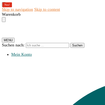
Neu!
Neu!
Neu!
Skip to navigation
Skip to content
Warenkorb
MENU
Suchen nach:
Suchen
Mein Konto