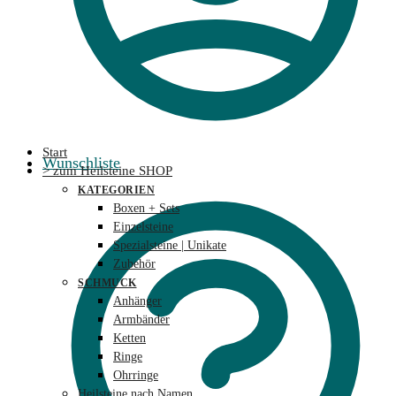
Start
Wunschliste
> zum Heilsteine SHOP
KATEGORIEN
Boxen + Sets
Einzelsteine
Spezialsteine | Unikate
Zubehör
SCHMUCK
Anhänger
Armbänder
Ketten
Ringe
Ohrringe
Heilsteine nach Namen