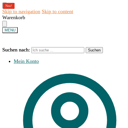
Neu!
Neu!
Skip to navigation
Skip to content
Warenkorb
MENU
Suchen nach:
Suchen nach:
Suchen
Suchen
Mein Konto